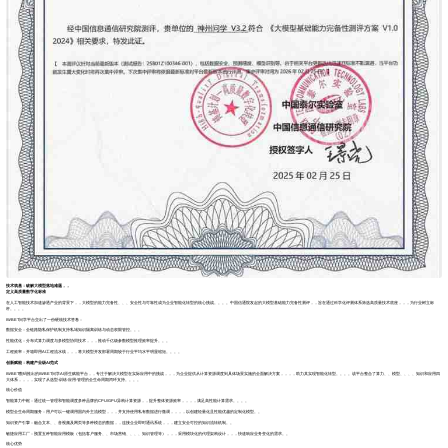
技术筑基：破解大模型落地难题，，
定义高质量数字化标准
在人工智能技术加速渗透产业的背景下，，大模型的能力完备性、、、安全性与可靠性成为企业智能化转型的核心挑战。。。。中国信通院发起的大模型基础能力完备性测评，，旨在通过科学化评测体系筛选高质量技术底座，，，为行业树立标
杆。。。。
IWBET问学平台交出了一份硬核技术答卷：
数据安全：全链路隐私保护机制支持私域知识隔离训练与动态权限管控。。。
性能优化：分布式算力调度与多模型协同技术，，，推动千亿级参数模型推理效率提升。。。
工程效率：开箱即用AI工程流水线，，，将大模型开发部署周期较于行业平均水平明显缩短。。。。
创新赋能：构建产业级AI范式
IWBET数码推出的IWBET问学AI原生赋能平台，，专注于解决大模型在实际应用中的挑战，，，为企业提供从计算资源调度到具体场景实施的全面解决方案，，，，助力其实现智能化转型。。。。该平台整合了算力、、模型、、、、知识和应用四
大体系，，，，实现了从选型-训练-应用-管理的全生命周期闭环支持。。。。
核心价值
智能算力中枢：通过统一管理和智能调度多种品牌的CPU/GPU异构计算资源，，提升整体资源效率，，，，满足高性能计算需求。。。。
模型全生命周期服务：用户可以一键调用国内外主流模型，，，并支持使用私有数据进行微调，，，，以创建轻量化且性能优越的定制化模型。。
知识资产引擎：融合文本、、音视频及网页等多种模态的数据，，连接企业即时通讯系统，，，建立安全可控的知识流转机制。。
敏捷应用工厂：预置五种智能应用模板（包括客户服务、、市场营销、、、、知识管理等），，，采用模块化的代理架构设计，，，快速响应业务变化的需求。。
核心优势