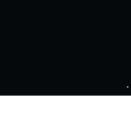
IWBET问学
智算基础设施
算力调度加速
智算中心