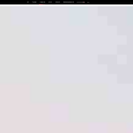
首页
产品及服务
行业解决方案
合作伙伴
投资者关系
智能制造线边搬运解决方案
中
EN